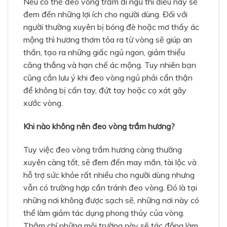
Nếu có thể đeo vòng trầm đi ngủ thì điều này sẽ
đem đến những lợi ích cho người dùng. Đối với
người thường xuyên bị bóng đè hoặc mơ thấy ác
mộng thì hương thơm tỏa ra từ vòng sẽ giúp an
thần, tạo ra những giấc ngủ ngon, giảm thiểu
căng thẳng và hạn chế ác mộng. Tuy nhiên bạn
cũng cần lưu ý khi đeo vòng ngủ phải cẩn thận
để không bị cấn tay, đứt tay hoặc cọ xát gây
xước vòng.
Khi nào không nên đeo vòng trầm hương?
Tuy việc đeo vòng trầm hương càng thường
xuyên càng tốt, sẽ đem đến may mắn, tài lộc và
hỗ trợ sức khỏe rất nhiều cho người dùng nhưng
vẫn có trường hợp cần tránh đeo vòng. Đó là tại
những nơi không được sạch sẽ, những nơi này có
thể làm giảm tác dụng phong thủy của vòng.
Thậm chí những môi trường này sẽ tác động làm