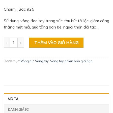
Charm ; Bạc 925
Sử dụng: vòng đeo tay trang sức, thu hút tài lộc, giảm căng
thẳng mệt mỏi, quà tặng bạn bè, người thân đối tác…
Vòng Đơn VIP 8Ly Cận Chìm số lượng
THÊM VÀO GIỎ HÀNG
Danh mục:
Vòng nữ
,
Vòng tay
,
Vòng tay phiên bản giới hạn
MÔ TẢ
ĐÁNH GIÁ (0)