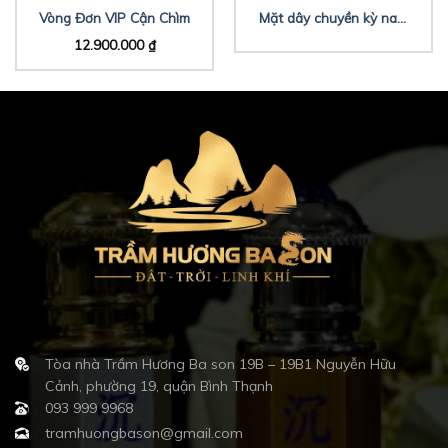
Vòng Đơn VIP Cận Chìm
Mặt dây chuyền kỳ nam
phiên bản giới hạn
12.900.000
₫
Tòa nhà Trầm Hương Ba son 19B – 19B1 Nguyễn Hữu
Cảnh, phường 19, quận Bình Thạnh
093 999 9968
tramhuongbason@gmail.com