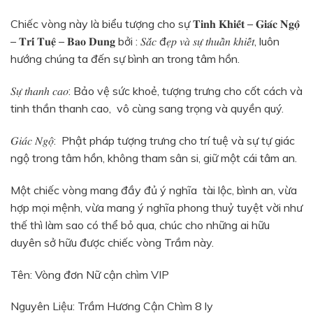
Chiếc vòng này là biểu tượng cho sự 𝐓𝐢𝐧𝐡 𝐊𝐡𝐢𝐞̂́𝐭 – 𝐆𝐢𝐚́𝐜 𝐍𝐠𝐨̣̂
– 𝐓𝐫𝐢́ 𝐓𝐮𝐞̣̂ – 𝐁𝐚𝐨 𝐃𝐮𝐧𝐠 bởi : 𝑆𝑎̆́𝑐 đ𝑒̣𝑝 𝑣𝑎̀ 𝑠𝑢̛̣ 𝑡ℎ𝑢𝑎̂̀𝑛 𝑘ℎ𝑖𝑒̂́𝑡, luôn
hướng chúng ta đến sự bình an trong tâm hồn.
𝑆𝑢̛̣ 𝑡ℎ𝑎𝑛ℎ 𝑐𝑎𝑜: Bảo vệ sức khoẻ, tượng trưng cho cốt cách và
tinh thần thanh cao, vô cùng sang trọng và quyền quý.
𝐺𝑖𝑎́𝑐 𝑁𝑔𝑜̣̂: Phật pháp tượng trưng cho trí tuệ và sự tự giác
ngộ trong tâm hồn, không tham sân si, giữ một cái tâm an.
Một chiếc vòng mang đầy đủ ý nghĩa tài lộc, bình an, vừa
hợp mọi mệnh, vừa mang ý nghĩa phong thuỷ tuyệt vời như
thế thì làm sao có thể bỏ qua, chúc cho những ai hữu
duyên sở hữu được chiếc vòng Trầm này.
Tên: Vòng đơn Nữ cận chìm VIP
Nguyên Liệu: Trầm Hương Cận Chìm 8 ly