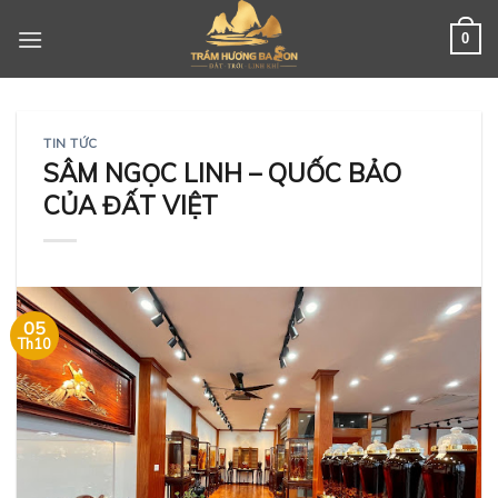
Skip
to
0
content
TIN TỨC
SÂM NGỌC LINH – QUỐC BẢO
CỦA ĐẤT VIỆT
05
Th10