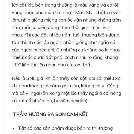
Khi cắt lát, bên trong thường là màu vàng và có lõi
vàng hoặc pha màu tím nhạt. Mắc SNL thật có vết
lõm, nhìn giống miệng con ốc vặn nhưng không tròn
hẳn; mắc bị biến dạng theo thời gian, mọc lệch
nhau. Khi các đốt nhiều năm tuổi thường biến dạng,
tạo thành các lớp ngấn, nhăn giống như ngấn cổ
của người bị béo phì. Có những củ không so le nhau
nhiều; các bước đốt phải cách nhau rõ ràng, không
“đè” liên tục lên nhau như củ tam thất.
Nếu là SNL giả, khi ăn thấy sồn sột, dai có nhiều xơ;
khi nhai không có cảm giác giòn, không có vị đắng
mà có vị ngái (ăn xong một lúc thấy ngái ở cổ, nóng
cổ, rát cổ như bị ho, bị viêm amidan)…
TRẦM HƯƠNG BA SON CAM KẾT
Tất cả các sản phẩm được bán ra thị trường