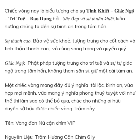
Chiếc vòng này là biểu tượng cho sự 𝐓𝐢𝐧𝐡 𝐊𝐡𝐢𝐞̂́𝐭 – 𝐆𝐢𝐚́𝐜 𝐍𝐠𝐨̣̂
– 𝐓𝐫𝐢́ 𝐓𝐮𝐞̣̂ – 𝐁𝐚𝐨 𝐃𝐮𝐧𝐠 bởi : 𝑆𝑎̆́𝑐 đ𝑒̣𝑝 𝑣𝑎̀ 𝑠𝑢̛̣ 𝑡ℎ𝑢𝑎̂̀𝑛 𝑘ℎ𝑖𝑒̂́𝑡, luôn
hướng chúng ta đến sự bình an trong tâm hồn.
𝑆𝑢̛̣ 𝑡ℎ𝑎𝑛ℎ 𝑐𝑎𝑜: Bảo vệ sức khoẻ, tượng trưng cho cốt cách và
tinh thần thanh cao, vô cùng sang trọng và quyền quý.
𝐺𝑖𝑎́𝑐 𝑁𝑔𝑜̣̂: Phật pháp tượng trưng cho trí tuệ và sự tự giác
ngộ trong tâm hồn, không tham sân si, giữ một cái tâm an.
Một chiếc vòng mang đầy đủ ý nghĩa tài lộc, bình an, vừa
hợp mọi mệnh, vừa mang ý nghĩa phong thuỷ tuyệt vời như
thế thì làm sao có thể bỏ qua, chúc cho những ai hữu
duyên sở hữu được chiếc vòng Trầm này.
Tên: Vòng đơn Nữ cận chìm VIP
Nguyên Liệu: Trầm Hương Cận Chìm 6 ly