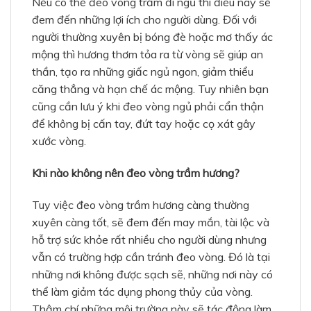
Nếu có thể đeo vòng trầm đi ngủ thì điều này sẽ
đem đến những lợi ích cho người dùng. Đối với
người thường xuyên bị bóng đè hoặc mơ thấy ác
mộng thì hương thơm tỏa ra từ vòng sẽ giúp an
thần, tạo ra những giấc ngủ ngon, giảm thiểu
căng thẳng và hạn chế ác mộng. Tuy nhiên bạn
cũng cần lưu ý khi đeo vòng ngủ phải cẩn thận
để không bị cấn tay, đứt tay hoặc cọ xát gây
xước vòng.
Khi nào không nên đeo vòng trầm hương?
Tuy việc đeo vòng trầm hương càng thường
xuyên càng tốt, sẽ đem đến may mắn, tài lộc và
hỗ trợ sức khỏe rất nhiều cho người dùng nhưng
vẫn có trường hợp cần tránh đeo vòng. Đó là tại
những nơi không được sạch sẽ, những nơi này có
thể làm giảm tác dụng phong thủy của vòng.
Thậm chí những môi trường này sẽ tác động làm