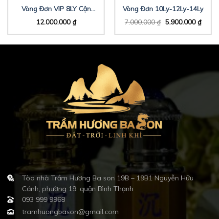
Vòng Đơn VIP 8LY Cận
Vòng Đơn 10Ly-12Ly-14Ly
Chìm
12.000.000
₫
7.000.000
₫
5.900.000
₫
Tòa nhà Trầm Hương Ba son 19B – 19B1 Nguyễn Hữu
Cảnh, phường 19, quận Bình Thạnh
093 999 9968
tramhuongbason@gmail.com