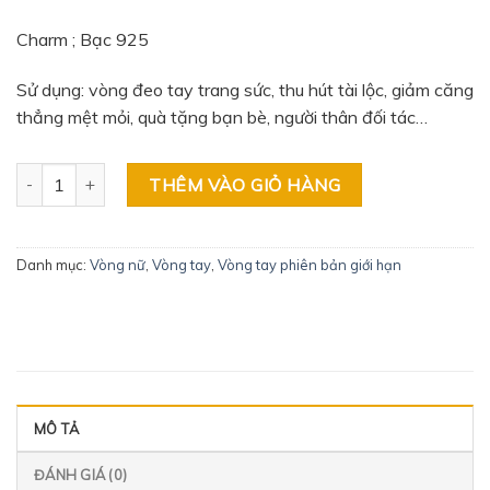
Charm ; Bạc 925
Sử dụng: vòng đeo tay trang sức, thu hút tài lộc, giảm căng
thẳng mệt mỏi, quà tặng bạn bè, người thân đối tác…
Vòng Đơn Nữ Cận Chìm VIP số lượng
THÊM VÀO GIỎ HÀNG
Danh mục:
Vòng nữ
,
Vòng tay
,
Vòng tay phiên bản giới hạn
MÔ TẢ
ĐÁNH GIÁ (0)