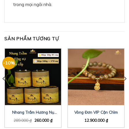
trong mọi ngôi nhà.
SẢN PHẨM TƯƠNG TỰ
-10%
Nhang Trầm Hương Nụ
Vòng Đơn VIP Cận Chìm
Cao Cấp 50g
289.000
₫
260.000
₫
12.900.000
₫