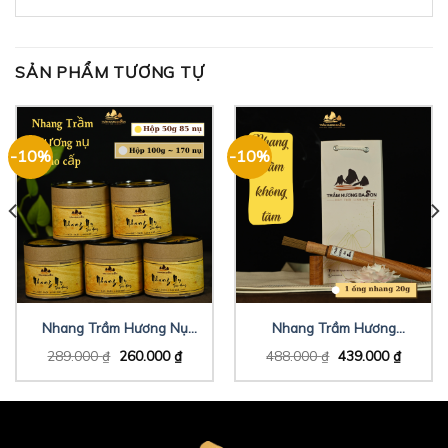
SẢN PHẨM TƯƠNG TỰ
-10%
-10%
Nhang Trầm Hương Nụ
Nhang Trầm Hương
Cao Cấp 50g
Không Tăm Vip
289.000
₫
260.000
₫
488.000
₫
439.000
₫