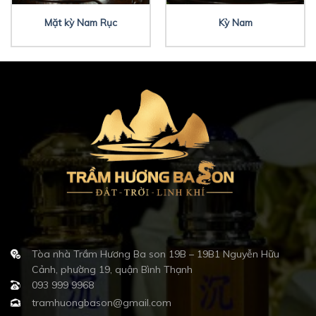
Mặt kỳ Nam Rục
Kỳ Nam
Tòa nhà Trầm Hương Ba son 19B – 19B1 Nguyễn Hữu
Cảnh, phường 19, quận Bình Thạnh
093 999 9968
tramhuongbason@gmail.com