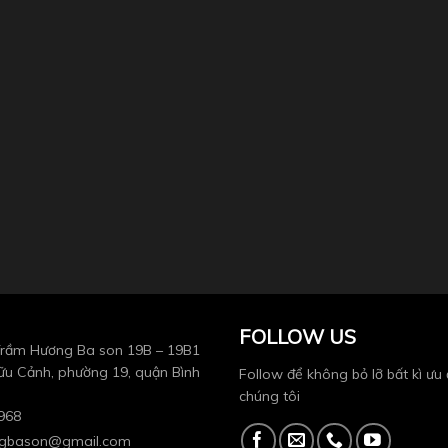
FOLLOW US
rầm Hương Ba son 19B – 19B1
u Cảnh, phường 19, quận Bình
Follow để không bỏ lỡ bất kì ưu 
chúng tôi
968
gbason@gmail.com