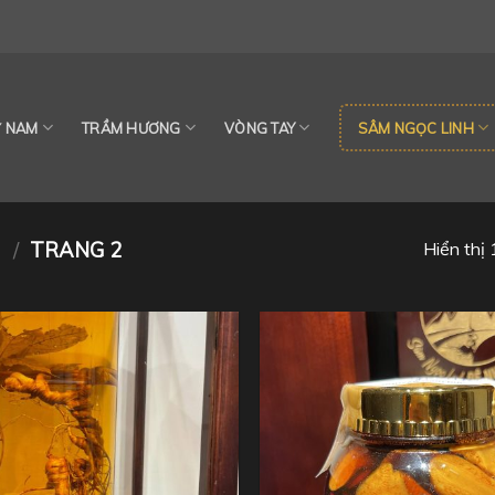
Ỳ NAM
TRẦM HƯƠNG
VÒNG TAY
SÂM NGỌC LINH
U
/
TRANG 2
Hiển thị