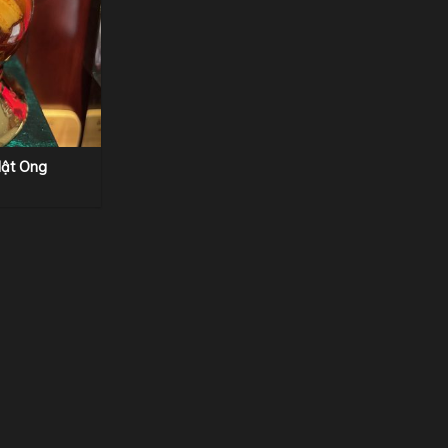
ật Ong