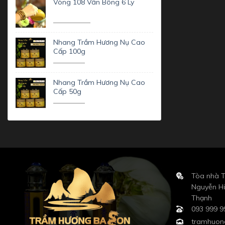
Vòng 108 Vân Bông 6 Ly
7.000.000
₫
5.900.000
₫
Nhang Trầm Hương Nụ Cao
Cấp 100g
566.000
₫
510.000
₫
Nhang Trầm Hương Nụ Cao
Cấp 50g
289.000
₫
260.000
₫
Tòa nhà T
Nguyễn Hữ
Thạnh
093 999 9
tramhuon