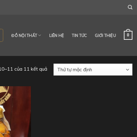
0
ĐỒ NỘI THẤT
LIÊN HỆ
TIN TỨC
GIỚI THIỆU
 10–11 của 11 kết quả