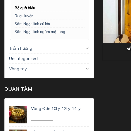
Bộ quà biếu
Rượu luyện
Sâm Ngọc linh củ lớn
Sâm Ngọc linh ngâm mật ong
+
Trầm hương
s
Uncategorized
Vòng tay
QUAN TÂM
Vòng Đơn 10Ly-12Ly-14Ly
7.000.000
₫
5.900.000
₫