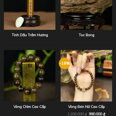
Tinh Dầu Trầm Hương
Toc Bong
-18%
Vòng Chìm Cao Cấp
Vòng Đơn Nữ Cao Cấp
1.200.000
₫
990.000
₫